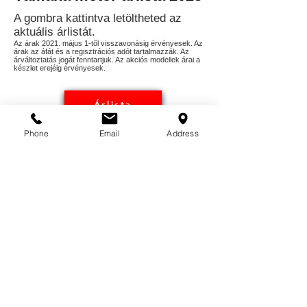
A gombra kattintva letöltheted az
aktuális árlistát.
Az árak 2021. május 1-től visszavonásig érvényesek. Az
árak az áfát és a regisztrációs adót tartalmazzák. Az
árváltoztatás jogát fenntartjuk. Az akciós modellek árai a
készlet erejéig érvényesek.
Árlista
Phone
Email
Address
XSR900 (2022/23 nem változott) - kék
4 398
000
Ft helyett
4 198 000
Ft
XSR700 (2022/23 nem változott) - fekete
3 348
000
Ft helyett
3 150 000
Ft
MT07 TR 2022 modell - fekete
3 598 000
Ft
helyett
3 298 000
Ft + ajándék Urban pack
Ha eljött az idő, hogy megvedd álmaid
Yamaháját, mi megoldjuk!
© 2023 by Car Dealership. Proudly created
with
Wix.com